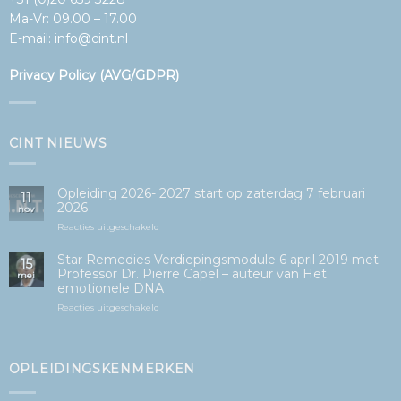
Ma-Vr: 09.00 – 17.00
E-mail:
info@cint.nl
Privacy Policy (AVG/GDPR)
CINT NIEUWS
Opleiding 2026- 2027 start op zaterdag 7 februari
11
2026
nov
voor
Reacties uitgeschakeld
Opleiding
2026-
Star Remedies Verdiepingsmodule 6 april 2019 met
15
2027
Professor Dr. Pierre Capel – auteur van Het
mei
start
emotionele DNA
op
zaterdag
voor
Reacties uitgeschakeld
7
Star
februari
Remedies
2026
Verdiepingsmodule
6
OPLEIDINGSKENMERKEN
april
2019
met