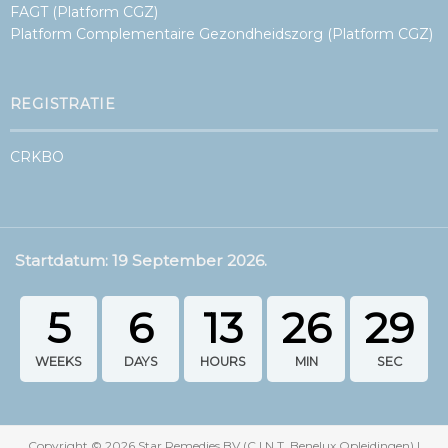
FAGT (Platform CGZ)
Platform Complementaire Gezondheidszorg (Platform CGZ)
REGISTRATIE
CRKBO
Startdatum: 19 September 2026.
5
6
13
26
28
WEEKS
DAYS
HOURS
MIN
SEC
Copyright ©
2026
Star Remedies BV (C.I.N.T. Benelux Opleidingen) |