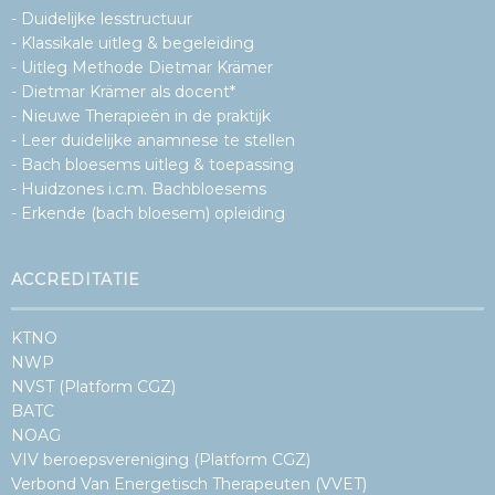
- Duidelijke lesstructuur
Professor
Dr.
- Klassikale uitleg & begeleiding
Pierre
- Uitleg Methode Dietmar Krämer
Capel
–
- Dietmar Krämer als docent*
auteur
- Nieuwe Therapieën in de praktijk
van
Het
- Leer duidelijke anamnese te stellen
emotionele
- Bach bloesems uitleg & toepassing
DNA
- Huidzones i.c.m. Bachbloesems
- Erkende (bach bloesem) opleiding
ACCREDITATIE
KTNO
NWP
NVST (Platform CGZ)
BATC
NOAG
VIV beroepsvereniging (Platform CGZ)
Verbond Van Energetisch Therapeuten (VVET)