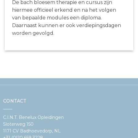
De bach bloesem therapie en cursus zijn
hiermee officieel erkend en na het volgen
van bepaalde modules een diploma.
Daarnaast kunnen er ook verdiepingsdagen
worden gevolgd.
CONTACT
C.I.N.T. Benelux Opleidingen
Sloterweg 150
1171 CV Badhoevedorp, NL
+31 (0)20 659 3228