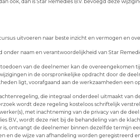
an ook, dan is Star Remedies B.V. bevoegd deze wijzigin
of cursus uitvoeren naar beste inzicht en vermogen en 
rd onder naam en verantwoordelijkheid van Star Remedie
or toedoen van de deelnemer kan de overeengekomen tij
wijzigingen in de oorspronkelijke opdracht door de dee
lijkheden ligt, voorafgaand aan de werkzaamheden een 
lachtenregeling, die integraal onderdeel uitmaakt van d
erzoek wordt deze regeling kosteloos schriftelijk verstr
erker(s), met inachtneming van de privacy van de dee
s B.V., wordt deze niet bij de behandeling van de klac
 is, ontvangt de deelnemer binnen dezelfde termijn een 
n en de wijze van afhandeling worden geregistreerd en 