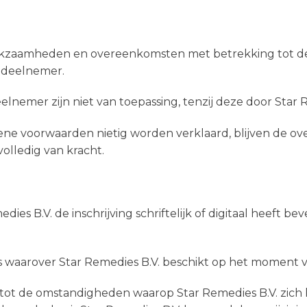
erkzaamheden en overeenkomsten met betrekking tot de
n deelnemer.
emer zijn niet van toepassing, tenzij deze door Star Rem
mene voorwaarden nietig worden verklaard, blijven de
olledig van kracht.
es B.V. de inschrijving schriftelijk of digitaal heeft b
 waarover Star Remedies B.V. beschikt op het moment 
g tot de omstandigheden waarop Star Remedies B.V. zich