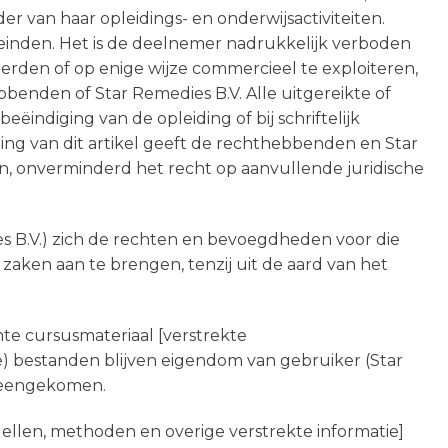
 van haar opleidings- en onderwijsactiviteiten.
leinden. Het is de deelnemer nadrukkelijk verboden
derden of op enige wijze commercieel te exploiteren,
enden of Star Remedies B.V. Alle uitgereikte of
indiging van de opleiding of bij schriftelijk
ing van dit artikel geeft de rechthebbenden en Star
, onverminderd het recht op aanvullende juridische
 B.V.) zich de rechten en bevoegdheden voor die
aken aan te brengen, tenzij uit de aard van het
te cursusmateriaal [verstrekte
e) bestanden blijven eigendom van gebruiker (Star
ereengekomen.
dellen, methoden en overige verstrekte informatie]