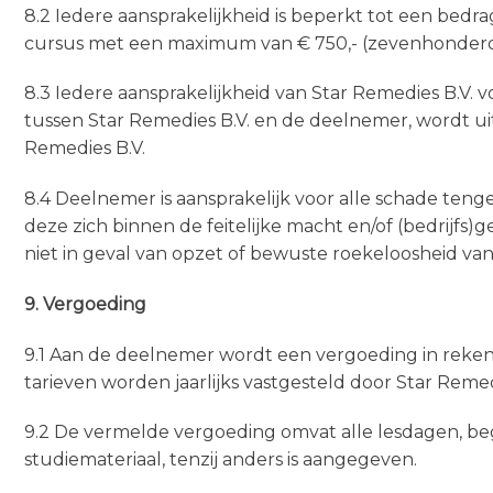
8.2 Iedere aansprakelijkheid is beperkt tot een bedr
cursus met een maximum van € 750,- (zevenhonderde
8.3 Iedere aansprakelijkheid van Star Remedies B.V.
tussen Star Remedies B.V. en de deelnemer, wordt ui
Remedies B.V.
8.4 Deelnemer is aansprakelijk voor alle schade tenge
deze zich binnen de feitelijke macht en/of (bedrijf
niet in geval van opzet of bewuste roekeloosheid van
9. Vergoeding
9.1 Aan de deelnemer wordt een vergoeding in rekeni
tarieven worden jaarlijks vastgesteld door Star Remed
9.2 De vermelde vergoeding omvat alle lesdagen, beg
studiemateriaal, tenzij anders is aangegeven.