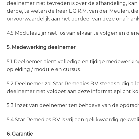
deelnemer niet tevreden is over de afhandeling, kan
derde, te weten de heer L.G.R.M. van der Meulen, die
onvoorwaardelijk aan het oordeel van deze onafhankel
4.5 Modules zijn niet los van elkaar te volgen en die
5. Medewerking deelnemer
5.1 Deelnemer dient volledige en tijdige medewerki
opleiding / module en cursus.
5.2 Deelnemer zal Star Remedies B.V. steeds tijdig all
deelnemer niet voldoet aan deze informatieplicht k
5.3 Inzet van deelnemer ten behoeve van de opdracht z
5.4 Star Remedies B.V. is vrij een gelijkwaardig gekwal
6. Garantie