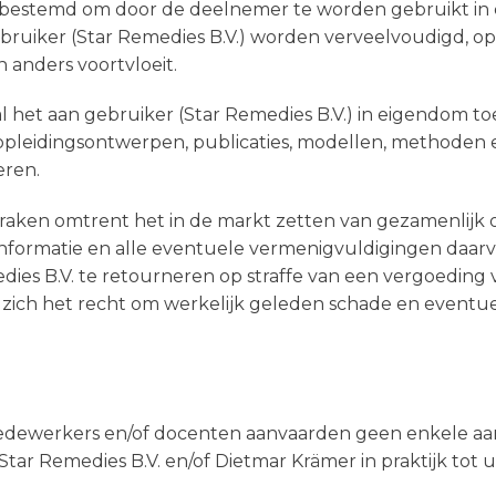
nd bestemd om door de deelnemer te worden gebruikt in d
uiker (Star Remedies B.V.) worden verveelvoudigd, o
n anders voortvloeit.
ij al het aan gebruiker (Star Remedies B.V.) in eigendom 
e opleidingsontwerpen, publicaties, modellen, methoden 
eren.
 afspraken omtrent het in de markt zetten van gezamenl
informatie en alle eventuele vermenigvuldigingen daarva
dies B.V. te retourneren op straffe van een vergoeding
V. zich het recht om werkelijk geleden schade en event
 medewerkers en/of docenten aanvaarden geen enkele aa
r Remedies B.V. en/of Dietmar Krämer in praktijk tot u