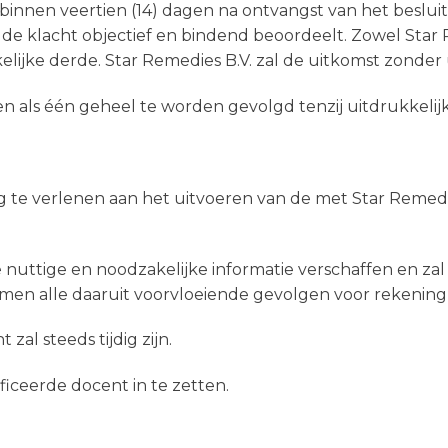
 binnen veertien (14) dagen na ontvangst van het beslui
 de klacht objectief en bindend beoordeelt. Zowel Star
ijke derde. Star Remedies B.V. zal de uitkomst zonder u
nen als één geheel te worden gevolgd tenzij uitdrukkelijk
ng te verlenen aan het uitvoeren van de met Star Reme
e nuttige en noodzakelijke informatie verschaffen en zal 
omen alle daaruit voorvloeiende gevolgen voor rekenin
al steeds tijdig zijn.
ificeerde docent in te zetten.