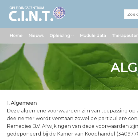
Ga
naar
inhoud
Home
Nieuws
Opleiding
Module data
Therapeute
AL
1. Algemeen
Deze algemene voorwaarden zijn van toepassing op 
deelnemer wordt verstaan zowel de particuliere consu
Remedies B.V. Afwijkingen van deze voorwaarden zijn s
gedeponeerd bij de Kamer van Koophandel (3409776