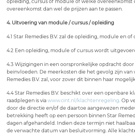
opleiding, cursus of module of welke overeenkomst d
overeenkomst dan wel de prijzen aan te passen.
4. Uitvoering van module / cursus / opleiding
4.1 Star Remedies B.V. zal de opleiding, module en 
4.2 Een opleiding, module of cursus wordt uitgevoe
4.3 Wijzigingen in een oorspronkelijke opdracht do
beïnvloeden. De meerkosten die het gevolg zijn van 
Remedies B.V. zal, voor zover dit binnen haar moge
4.4 Star Remedies B.V. beschikt over een openbare k
raadplegen is via
www.cint.nl/klachtenregeling
. Op v
door de directie en/of de daartoe aangewezen medew
betrekking heeft op een persoon binnen Star Remedie
dagen afgehandeld. Indien deze termijn niet haalbaar
de verwachte datum van besluitvorming. Alle klachte