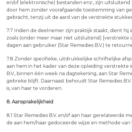
en/of (elektronische) bestanden enz., zijn uitsluite
door hem zonder voorafgaande toestemming van gebr
gebracht, tenzij uit de aard van de verstrekte stukke
7.7 Indien de deelnemer zijn praktijk staakt, dient h
zoals (onder meer maar niet uitsluitend) [verstrekt
dagen aan gebruiker (Star Remedies B.V.) te retourn
7.8 Zonder specifieke, uitdrukkelijke schriftelijke
aan hem in het kader van deze opleiding verstrekte 
B.V., binnen één week na dagtekening, aan Star Reme
gebreke blijft. Daarnaast behoudt Star Remedies B.
is, van haar te vorderen.
8. Aansprakelijkheid
8.1 Star Remedies B.V. en/of aan haar gerelateerde
de aan hem/haar gedoceerde wijze en methode van Sta