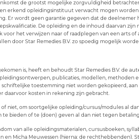
ereenkomst de grootst mogelijke zorgvuldigheid betrach
en erkend opleidingsinstituut verwacht mogen worden. 
ing. Er wordt geen garantie gegeven dat de deelnemer h
epskwalificatie. De opleiding en de inhoud daarvan zijn
ijk voor het verwijzen naar of raadplegen van een arts o
llen door Star Remedies B.V. zo spoedig mogelijk worde
eengekomen is, heeft en behoudt Star Remedies B.V. de au
pleidingsontwerpen, publicaties, modellen, methoden en
schriftelijke toestemming niet worden gekopieerd, aa
 daarvoor kosten in rekening zijn gebracht.
 of niet, om soortgelijke opleiding/cursus/modules al da
e bieden of te (doen) geven al dan niet tegen betaling
endom van alle opleidingsmaterialen, cursusboeken, syll
n en Micha Meuwessen (hierna: de rechthebbenden). Star