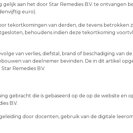
ag gelijk aan het door Star Remedies B.V. te ontvangen 
nvijftig euro).
 voor tekortkomingen van derden, die tevens betrokken z
tgesloten, behoudens indien deze tekortkoming voortvl
volge van verlies, diefstal, brand of beschadiging van d
s)gebouwen van deelnemer bevinden. De in dit artikel 
 Star Remedies B.V.
ng gebracht die is gebaseerd op de op de website en op 
ies B.V.
eleiding door docenten, gebruik van de digitale leerom