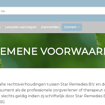
n
Leerplan aanvragen
Aanmelden
Contact
GEMENE VOORWAAR
alle rechtsverhoudingen tussen Star Remedies B.V. en 
ment als de professionele zorgverlener of therapeut di
lechts geldig indien zij schriftelijk door Star Remedies
5).