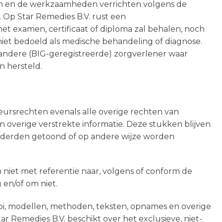
ten en de werkzaamheden verrichten volgens de
Op Star Remedies B.V. rust een
et examen, certificaat of diploma zal behalen, noch
 niet bedoeld als medische behandeling of diagnose.
f andere (BIG-geregistreerde) zorgverlener waar
n hersteld.
teursrechten evenals alle overige rechten van
 overige verstrekte informatie. Deze stukken blijven
n derden getoond of op andere wijze worden
n niet met referentie naar, volgens of conform de
 en/of om niet.
abi, modellen, methoden, teksten, opnames en overige
 Remedies B.V. beschikt over het exclusieve, niet-