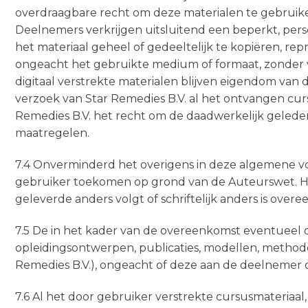
overdraagbare recht om deze materialen te gebruiken
Deelnemers verkrijgen uitsluitend een beperkt, pers
het materiaal geheel of gedeeltelijk te kopiëren, re
ongeacht het gebruikte medium of formaat, zonder v
digitaal verstrekte materialen blijven eigendom van d
verzoek van Star Remedies B.V. al het ontvangen cur
Remedies B.V. het recht om de daadwerkelijk gelede
maatregelen.
7.4 Onverminderd het overigens in deze algemene v
gebruiker toekomen op grond van de Auteurswet. Het
geleverde anders volgt of schriftelijk anders is ove
7.5 De in het kader van de overeenkomst eventueel d
opleidingsontwerpen, publicaties, modellen, methode
Remedies B.V.), ongeacht of deze aan de deelnemer o
7.6 Al het door gebruiker verstrekte cursusmateriaal