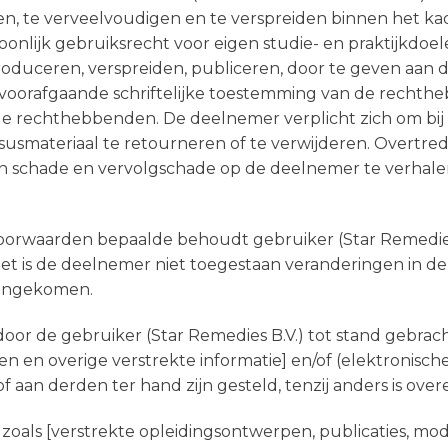
, te verveelvoudigen en te verspreiden binnen het kader
oonlijk gebruiksrecht voor eigen studie- en praktijkdoe
produceren, verspreiden, publiceren, door te geven aan 
oorafgaande schriftelijke toestemming van de rechthebb
e rechthebbenden. De deelnemer verplicht zich om bij beë
susmateriaal te retourneren of te verwijderen. Overtred
n schade en vervolgschade op de deelnemer te verhalen
oorwaarden bepaalde behoudt gebruiker (Star Remedies
 is de deelnemer niet toegestaan veranderingen in de z
reengekomen.
oor de gebruiker (Star Remedies B.V.) tot stand gebrach
n en overige verstrekte informatie] en/of (elektronisch
f aan derden ter hand zijn gesteld, tenzij anders is ov
, zoals [verstrekte opleidingsontwerpen, publicaties, mo