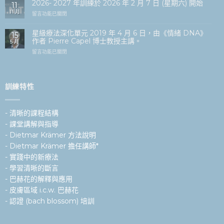
2026- 2027 年訓練於 2026 年 2 月 7 日 (星期六) 開始
11
11 月
在
留言功能已關閉
〈Opleiding
2026-
星級療法深化單元 2019 年 4 月 6 日，由《情緒 DNA》
15
2027
作者 Pierre Capel 博士教授主講。
5 月
start
op
在
留言功能已關閉
zaterdag
〈Star
7
Remedies
februari
Verdiepingsmodule
2026〉
6
訓練特性
中
april
2019
met
- 清晰的課程結構
Professor
Dr.
- 課堂講解與指導
Pierre
- Dietmar Krämer 方法說明
Capel
–
- Dietmar Krämer 擔任講師*
auteur
- 實踐中的新療法
van
Het
- 學習清晰的斷言
emotionele
- 巴赫花的解釋與應用
DNA〉
中
- 皮膚區域 i.c.w. 巴赫花
- 認證 (bach blossom) 培訓