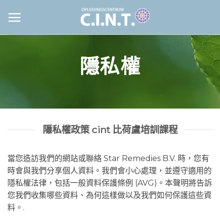
跳
至
內
容
隱私權
隱私權政策 cint 比荷盧培訓課程
當您造訪我們的網站或聯絡 Star Remedies B.V. 時，您有
時會與我們分享個人資料。我們會小心處理，並遵守適用的
隱私權法律，包括一般資料保護條例 (AVG)。本聲明將告訴
您我們收集哪些資料、為何這樣做以及我們如何保護這些資
料。.