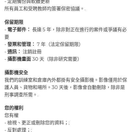
- 定期備份與軟體更新
所有員工和受聘教師均簽署保密協議。.
保留期限
-
電子郵件：
長達 5 年，除非對正在進行的案件或爭議有必
要
-
發票和管理：
7 年（法定保留期限）
-
通訊：
注銷註冊
-
攝影機畫面
30 天（除非研究需要）
攝影機安全
我們的訓練室和倉庫內外都掛有安全攝影機。影像僅用於保
護人員、貨物和場所。30 天後，影像會自動刪除，除非是
刑事調查所需。.
您的權利
您有權
- 檢視、更正或刪除您的資料；;
- 反對處理；;