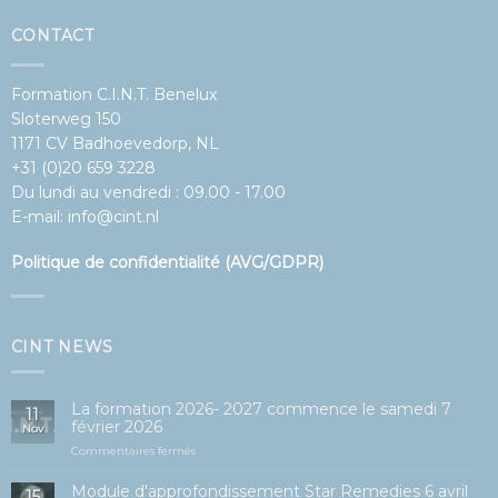
Formation C.I.N.T. Benelux
Sloterweg 150
1171 CV Badhoevedorp, NL
+31 (0)20 659 3228
Du lundi au vendredi : 09.00 - 17.00
E-mail:
info@cint.nl
Politique de confidentialité (AVG/GDPR)
CINT NEWS
La formation 2026- 2027 commence le samedi 7
11
février 2026
Nov
sur
Commentaires fermés
Opleiding
2026-
Module d'approfondissement Star Remedies 6 avril
15
2027
2019 avec le Professeur Dr Pierre Capel - auteur de
Mai
start
L'ADN émotionnel
op
zaterdag
sur
Commentaires fermés
7
Star