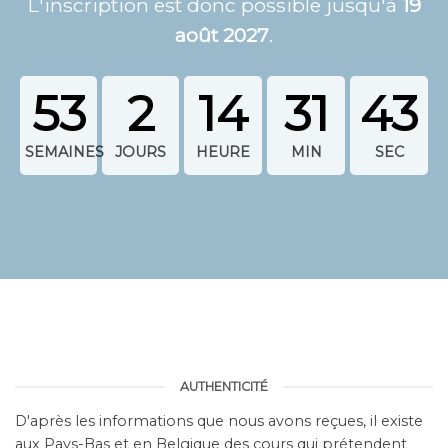
53
2
14
31
42
AUTHENTICITÉ
D'après les informations que nous avons reçues, il existe
aux Pays-Bas et en Belgique des cours qui prétendent
fonctionner selon les nouvelles thérapies de Dietmar
Krämer avec les remèdes des étoiles et les fleurs de Bach.
Nous insistons sur le fait que seuls Madeleine et Micha