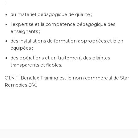
l'expertise et la compétence pédagogique des
enseignants ;
des installations de formation appropriées et bien
équipées ;
des opérations et un traitement des plaintes
transparents et fiables.
C.I.N.T. Benelux Training est le nom commercial de Star
Remedies B.V..
LES REMÈDES DE STAR PAR MADELEINE
ET MICHA MEUWESSEN
Les remèdes floraux de Star Remedies sont