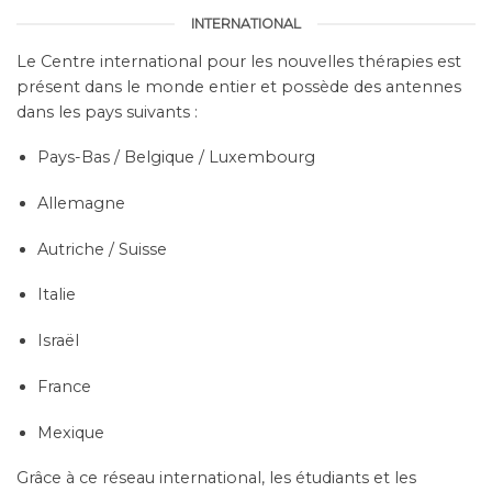
présent dans le monde entier et possède des antennes
dans les pays suivants :
Pays-Bas / Belgique / Luxembourg
Allemagne
Autriche / Suisse
Italie
Israël
France
Mexique
Grâce à ce réseau international, les étudiants et les
thérapeutes du monde entier peuvent compter sur une
formation et un soutien de qualité selon la méthode de
Dietmar Krämer.