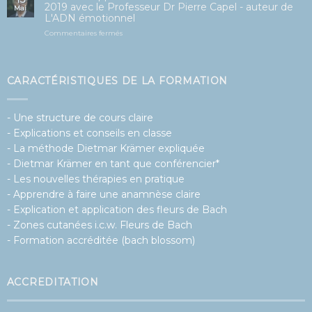
februari
Remedies
2026
Verdiepingsmodule
6
CARACTÉRISTIQUES DE LA FORMATION
april
2019
met
- Une structure de cours claire
Professor
Dr.
- Explications et conseils en classe
Pierre
- La méthode Dietmar Krämer expliquée
Capel
–
- Dietmar Krämer en tant que conférencier*
auteur
- Les nouvelles thérapies en pratique
van
Het
- Apprendre à faire une anamnèse claire
emotionele
- Explication et application des fleurs de Bach
DNA
- Zones cutanées i.c.w. Fleurs de Bach
- Formation accréditée (bach blossom)
ACCREDITATION
KTNO
PNT
NVST (Plate-forme CGZ)
BATC